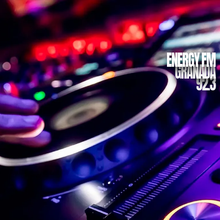
Energy Fm Granada - Radio 
ENERGY FM
GRANADA
92.3